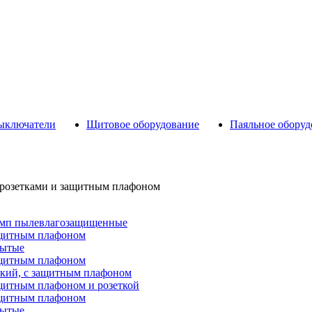
выключатели
Щитовое оборудование
Паяльное оборуд
 розетками и защитным плафоном
мп пылевлагозащищенные
ащитным плафоном
рытые
ащитным плафоном
ский, с защитным плафоном
щитным плафоном и розеткой
ащитным плафоном
рытые