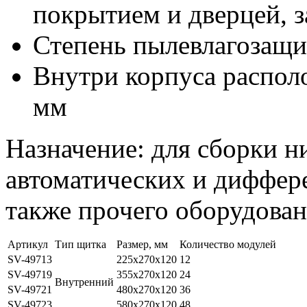
покрытием и дверцей, 
Степень пылевлагозащ
Внутри корпуса распол
мм
Назначение: для сборки н
автоматических и диффер
также прочего оборудован
Артикул
Тип щитка
Размер, мм
Количество модулей
SV-49713
225x270x120
12
SV-49719
355x270x120
24
Внутренний
SV-49721
480x270x120
36
SV-49723
580x270x120
48